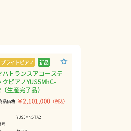
ップライトピアノ
新品
マハトランスアコーステ
クピアノYUS5MhC-
A2（生産完了品）
￥2,101,000
商品価格:
（税込）
YUS5MhC-TA2
番号
カー
ヤマハ