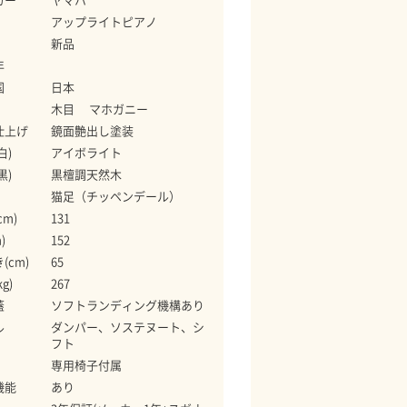
アップライトピアノ
新品
年
国
日本
木目 マホガニー
仕上げ
鏡面艶出し塗装
白)
アイボライト
黒)
黒檀調天然木
猫足（チッペンデール）
cm)
131
)
152
(cm)
65
g)
267
蓋
ソフトランディング機構あり
ル
ダンパー、ソステヌート、シ
フト
専用椅子付属
機能
あり