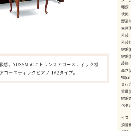
種類
状態
製造
生産
外装
外装
鍵盤(
鍵盤(
装飾
感。YUS5MhCにトランスアコースティック機
高さ(
コースティックピアノ TA2タイプ。
幅(cm
奥行き
重量(k
鍵盤
ペダ
イス
消音