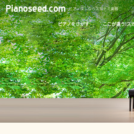
ピアノ探しならスガナミ楽器
ピアノをさがす
ここが違う!ス