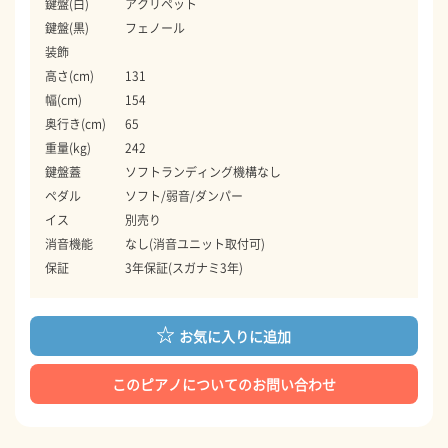
鍵盤(白)
アクリペット
鍵盤(黒)
フェノール
装飾
高さ(cm)
131
幅(cm)
154
奥行き(cm)
65
重量(kg)
242
鍵盤蓋
ソフトランディング機構なし
ペダル
ソフト/弱音/ダンパー
イス
別売り
消音機能
なし(消音ユニット取付可)
保証
3年保証(スガナミ3年)
お気に入りに追加
このピアノについてのお問い合わせ