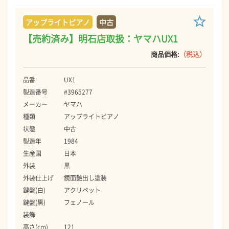
アップライトピアノ
中古
【売約済み】明石店取扱：ヤマハUX1
商品価格:
（税込）
品番
UX1
製造番号
#3965277
メーカー
ヤマハ
種類
アップライトピアノ
状態
中古
製造年
1984
生産国
日本
外装
黒
外装仕上げ
鏡面艶出し塗装
鍵盤(白)
アクリペット
鍵盤(黒)
フェノール
装飾
高さ(cm)
121