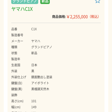
グランドピアノ
新品
ヤマハC1X
￥2,255,000
商品価格:
（税込）
品番
C1X
製造番号
メーカー
ヤマハ
種類
グランドピアノ
状態
新品
製造年
生産国
日本
外装
黒
外装仕上げ
鏡面艶出し塗装
鍵盤(白)
アイボライト
鍵盤(黒)
黒檀調天然木
装飾
高さ(cm)
101
幅(cm)
149