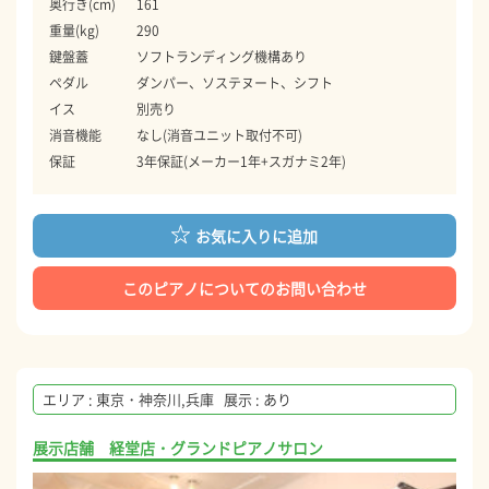
奥行き(cm)
161
重量(kg)
290
鍵盤蓋
ソフトランディング機構あり
ペダル
ダンパー、ソステヌート、シフト
イス
別売り
消音機能
なし(消音ユニット取付不可)
保証
3年保証(メーカー1年+スガナミ2年)
お気に入りに追加
このピアノについてのお問い合わせ
エリア : 東京・神奈川,兵庫 展示 : あり
展示店舗 経堂店・グランドピアノサロン