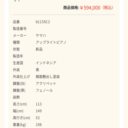
￥594,000
商品価格:
（税込）
品番
b113SC2
製造番号
メーカー
ヤマハ
種類
アップライトピアノ
状態
新品
製造年
生産国
インドネシア
外装
黒
外装仕上げ
鏡面艶出し塗装
鍵盤(白)
アクリペット
鍵盤(黒)
フェノール
装飾
高さ(cm)
113
幅(cm)
149
奥行き(cm)
53
重量(kg)
198