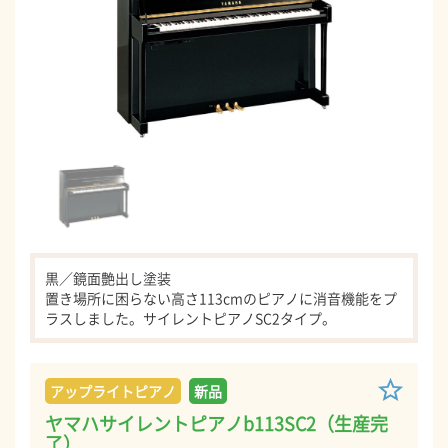
黒／鏡面艶出し塗装
置き場所に困らない高さ113cmのピアノに消音機能をプ
ラスしました。サイレントピアノSC2タイプ。
アップライトピアノ
新品
ヤマハサイレントピアノb113SC2（生産完
了）