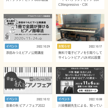
C3Xespressivo・C3X
お知らせ
イベント
2022.10.17
2022.10.29
無料で電子ピアノを引取りして
添田みつえピアノ公開講座
サイレントピアノUX-RSG設置
イベント
イベント
2022.10.12
2022.10.08
音楽の秋 ピアノフェア2022
川染雅嗣先生による、知ってい