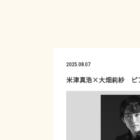
2025.08.07
米津真浩×大畑莉紗 ピ