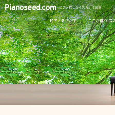
ピアノ探しならスガナミ楽器
ピアノをさがす
ここが違う!ス