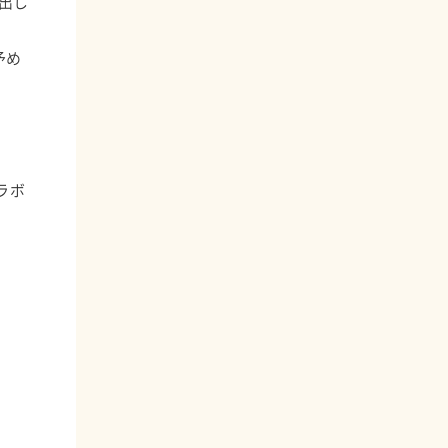
出し
予め
ラボ