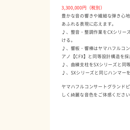
3,300,000円（税別）
豊かな音の響きや繊細な弾き心
あふれる表現に応えます。
♪、整音・整調作業をCXシリー
ける。
♪、響板・響棒はヤマハフルコ
アノ【CFX】と同等設計構造を採
♪、曲練支柱をSXシリーズと同
♪、SXシリーズと同じハンマー
ヤマハフルコンサートグランドピアノ
しく綺麗な音色をご体感くださ