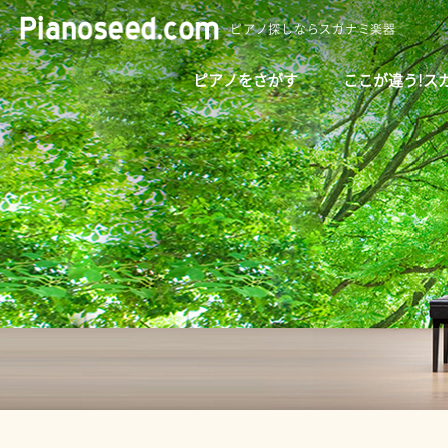
ピアノ探しならスガナミ楽器
ピアノをさがす
ここが違う!ス