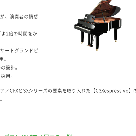
地が、演奏者の情感
ズよ2倍の時間をか
ンサートグランドピ
用。
等の設計。
を採用。
CFXとSXシリーズの要素を取り入れた【C3Xespressivo】
い。