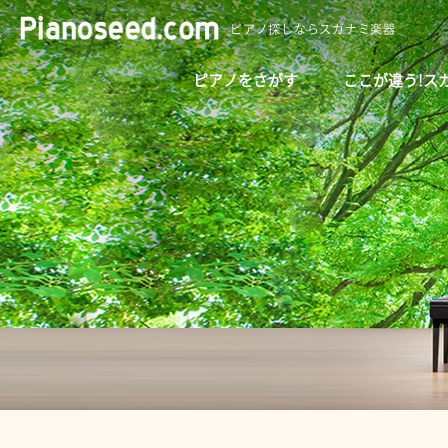
ピアノ探しならスガナミ楽器
ピアノをさがす
ここが違う!ス